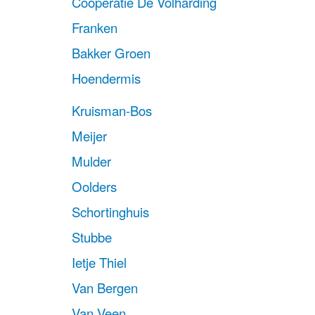
Coöperatie De Volharding
Franken
Bakker Groen
Hoendermis
Kruisman-Bos
Meijer
Mulder
Oolders
Schortinghuis
Stubbe
Ietje Thiel
Van Bergen
Van Veen