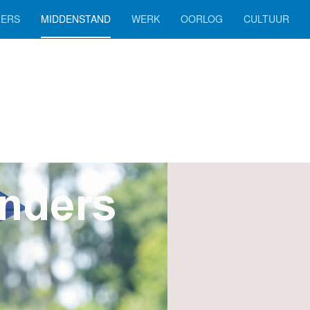
ERS
MIDDENSTAND
WERK
OORLOG
CULTUUR