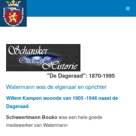
''De Dageraad'': 1870-1995
Watermann was de eigenaar en oprichter
Willem Kampen woonde van 1905 -1946 naast de
Dageraad
.
Schweertmann Bouko
was een hele goede
medewerker van Watermann