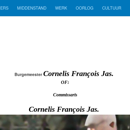
ERS
MIDDENSTAND
WERK
OORLOG
CULTUUR
Cornelis François Jas.
Burgemeester
OF:
Commissaris
Cornelis François Jas.