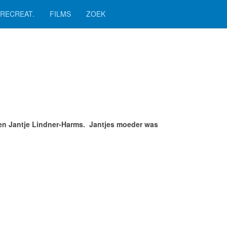
RECREAT.
FILMS
ZOEK
 en Jantje Lindner-Harms. Jantjes moeder was