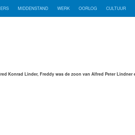
ERS
MIDDENSTAND
WERK
OORLOG
CULTUUR
red Konrad Linder, Freddy was de zoon van Alfred Peter Lindner