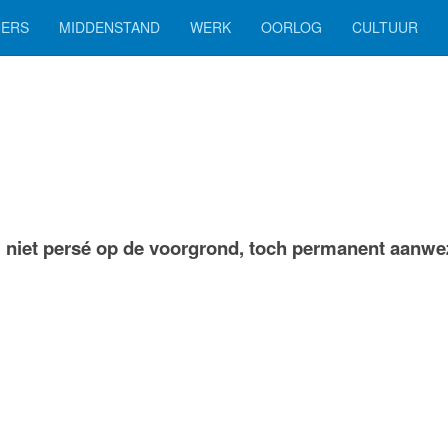
ERS
MIDDENSTAND
WERK
OORLOG
CULTUUR
 niet persé op de voorgrond, toch permanent aanwez