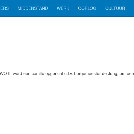
ERS
MIDDENSTAND
WERK
OORLOG
CULTUUR
n WO II, werd een comité opgericht o.l.v. burgemeester de Jong, om ee