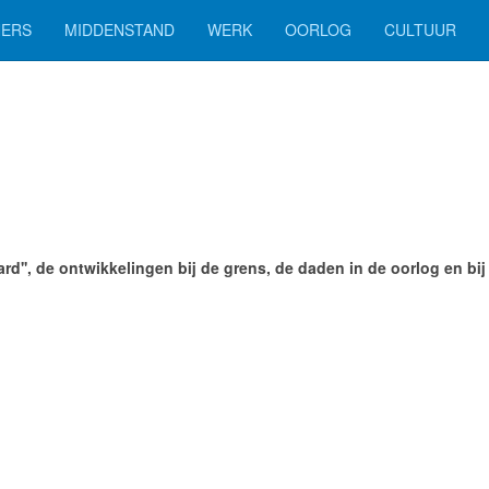
ERS
MIDDENSTAND
WERK
OORLOG
CULTUUR
ard'', de ontwikkelingen bij de grens, de daden in de oorlog en bi