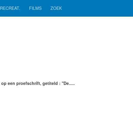
RECREAT.
FILMS
ZOEK
een proefschrift, getiteld : ''De.....