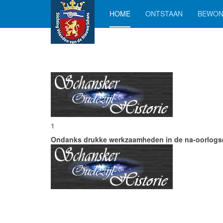
HOME
ONTSTAAN
BEWON
1
Ondanks drukke werkzaamheden in de na-oorlogse jare