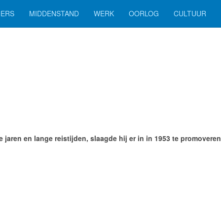
ERS
MIDDENSTAND
WERK
OORLOG
CULTUUR
n en lange reistijden, slaagde hij er in in 1953 te promoveren op 