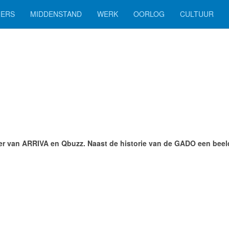
ERS
MIDDENSTAND
WERK
OORLOG
CULTUUR
r van ARRIVA en Qbuzz. Naast de historie van de GADO een beel